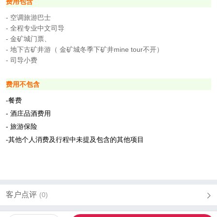
费用包含
-
空调旅游巴士
-
全程专业中文司导
-
金矿城门票、
- 地下古矿井游（ 金矿城冬季下矿井mine tour不开）
- 司导小费
费用不包含
-餐费
- 酒庄品酒费用
-
旅游保险
-其他个人消费及行程中未提及包含的其他项目
客户点评
(0)