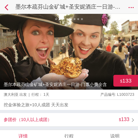
墨尔本疏芬山金矿城+圣安妮酒庄一日游-门票小费全含
133
墨尔本疏芬山金矿城+圣安妮酒庄一日游-门票小费全含
澳大利亚 出发 | 行程： 1天
产品编号: L1003723
挖金体验之旅+10人成团 天天出发
133
参团价（10人以上成团）
详情
行程
说明