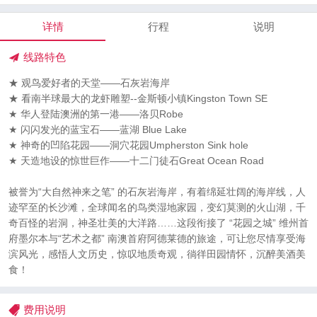
详情
行程
说明
线路特色
★ 观鸟爱好者的天堂——石灰岩海岸
★ 看南半球最大的龙虾雕塑--金斯顿小镇Kingston Town SE
★ 华人登陆澳洲的第一港——洛贝Robe
★ 闪闪发光的蓝宝石——蓝湖 Blue Lake
★ 神奇的凹陷花园——洞穴花园Umpherston Sink hole
★ 天造地设的惊世巨作——十二门徒石Great Ocean Road
被誉为“大自然神来之笔” 的石灰岩海岸，有着绵延壮阔的海岸线，人
迹罕至的长沙滩，全球闻名的鸟类湿地家园，变幻莫测的火山湖，千
奇百怪的岩洞，神圣壮美的大洋路……这段衔接了 “花园之城” 维州首
府墨尔本与“艺术之都” 南澳首府阿德莱德的旅途，可让您尽情享受海
滨风光，感悟人文历史，惊叹地质奇观，徜徉田园情怀，沉醉美酒美
食！
费用说明