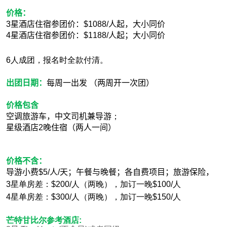
价格：
3
星酒店住宿参团价：
$1088
/
人起，大小同价
4
星酒店住宿参团价：
$
1188
/人起
；大小同价
6人成团，报名时全款付清。
出团日期：
每周
一
出发
（
两周开一次团）
价格包含
空调旅游车，中文司机兼导游
；
星级酒店
2
晚住宿（两人一间）
价格不含：
导游小费
$5/
人
/
天；午餐与晚餐；各自费项目；旅游保险，
3星单房差：$200/人（两晚），加订一晚$100/人
4
星单房差：$300/人（两晚），加订一晚$150/人
芒特甘比尔参考酒店
: