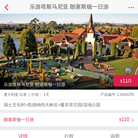
乐游塔斯马尼亚 朗塞斯顿一日游
110
乐游塔斯马尼亚 朗塞斯顿一日游
澳大利亚 出发 | 行程： 1天
产品编号: L1004255
瑞士文化村>凯德纳特大峡谷>薰衣草庄园/湿地公园
110
朗塞斯顿一日游
详情
行程
说明