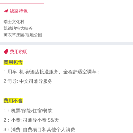
线路特色
瑞士文化村
凯德纳特大峡谷
薰衣草庄园/湿地公园
费用说明
费用包含
1
用车
:
机场
/
酒店接送服务、全程舒适空调车；
2
司导
:
中文司兼导服务
费用不含
1
：机票
/
保险
/
住宿
/
餐饮
2
：小费
:
司兼导小费
$5/
天
3
：消费
:
自费项目和其他个人消费