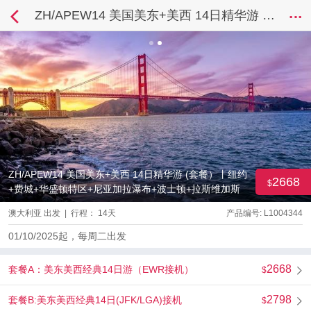
ZH/APEW14 美国美东+美西 14日精华游 (套餐）丨纽约+费城+华盛顿特区+尼亚加拉瀑布+波士顿+拉斯维加斯+大峡谷国家公园+羚羊彩穴+洛杉矶+旧金山+优胜美地国家公园
ZH/APEW14 美国美东+美西 14日精华游 (套餐）丨纽约
2668
+费城+华盛顿特区+尼亚加拉瀑布+波士顿+拉斯维加斯
+大峡谷国家公园+羚羊彩穴+洛杉矶+旧金山+优胜美地
澳大利亚 出发 | 行程： 14天
产品编号: L1004344
国家公园
01/10/2025起，每周二出发
2668
套餐A：美东美西经典14日游（EWR接机）
2798
套餐B:美东美西经典14日(JFK/LGA)接机