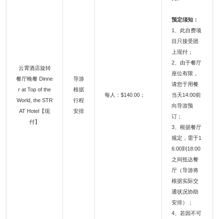
预定须知：
1、此自费项
目只接受团
上现付；
2、由于餐厅
云霄酒店旋转
座位有限，
餐厅晚餐 Dinne
导游
请您于用餐
r at Top of the
根据
每人：$140.00；
当天14:00前
World, the STR
行程
向导游预
AT Hotel【现
安排
订；
付】
3、根据餐厅
规定，需于1
6:00到18:00
之间抵达餐
厅（导游将
根据实际交
通状况协助
安排）；
4、若因不可