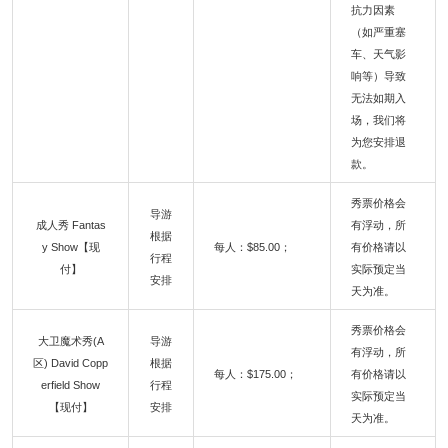
抗力因素
（如严重塞
车、天气影
响等）导致
无法如期入
场，我们将
为您安排退
款。
秀票价格会
导游
成人秀 Fantas
有浮动，所
根据
y Show【现
每人：$85.00；
有价格请以
行程
付】
实际预定当
安排
天为准。
秀票价格会
大卫魔术秀(A
导游
有浮动，所
区) David Copp
根据
每人：$175.00；
有价格请以
erfield Show
行程
实际预定当
【现付】
安排
天为准。