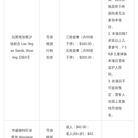
病及听力有
损伤者无法
参加本项
目。
2. 本项目限7
拉斯维加斯沙
导游
三枪套餐（共55发
岁及以上儿
场射击 Las Veg
根据
子弹）：$160.00；
童参与，7-1
as Sands Shoo
行程
五枪套餐（共80发
8岁儿童体验
ting【现付】
安排
子弹）：$200.00；
本项目需有
监护人陪
同。
3. 此项目不
可提前预
定，需客人
在团上直接
找导游报
名。
成人：$42.00；
华盛顿特区深
导游
老人(65+岁)：$42.
度游 Washingt
根据