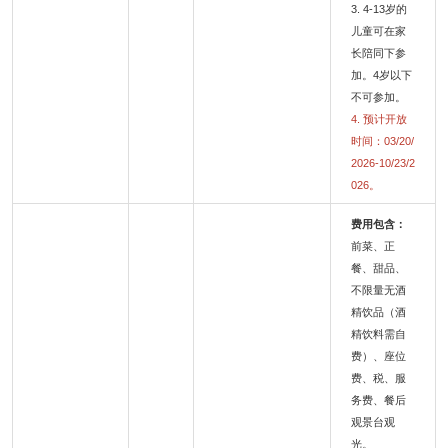
3. 4-13岁的
儿童可在家
长陪同下参
加。4岁以下
不可参加。
4. 预计开放
时间：03/20/
2026-10/23/2
026。
费用包含：
前菜、正
餐、甜品、
不限量无酒
精饮品（酒
精饮料需自
费）、座位
费、税、服
务费、餐后
观景台观
光。