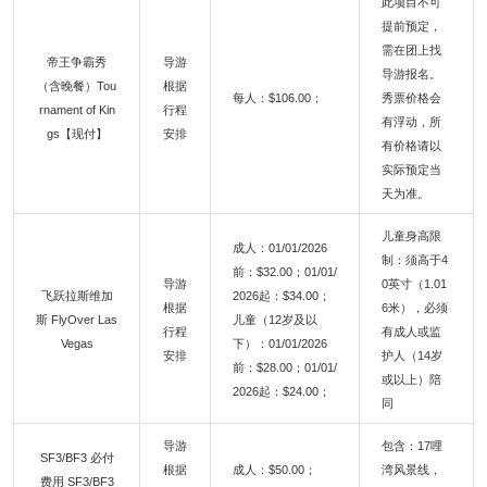
此项目不可
提前预定，
需在团上找
帝王争霸秀
导游
导游报名。
（含晚餐）Tou
根据
每人：$106.00；
秀票价格会
rnament of Kin
行程
有浮动，所
gs【现付】
安排
有价格请以
实际预定当
天为准。
儿童身高限
成人：01/01/2026
制：须高于4
前：$32.00；01/01/
导游
0英寸（1.01
飞跃拉斯维加
2026起：$34.00；
根据
6米），必须
斯 FlyOver Las
儿童（12岁及以
行程
有成人或监
Vegas
下）：01/01/2026
安排
护人（14岁
前：$28.00；01/01/
或以上）陪
2026起：$24.00；
同
导游
包含：17哩
SF3/BF3 必付
根据
成人：$50.00；
湾风景线，
费用 SF3/BF3