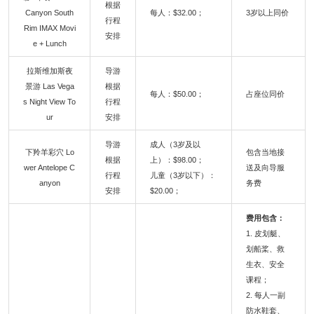
根据
Canyon South
每人：$32.00；
3岁以上同价
行程
Rim IMAX Movi
安排
e + Lunch
拉斯维加斯夜
导游
景游 Las Vega
根据
每人：$50.00；
占座位同价
s Night View To
行程
ur
安排
导游
成人（3岁及以
下羚羊彩穴 Lo
包含当地接
根据
上）：$98.00；
wer Antelope C
送及向导服
行程
儿童（3岁以下）：
anyon
务费
安排
$20.00；
费用包含：
1. 皮划艇、
划船桨、救
生衣、安全
课程；
2. 每人一副
防水鞋套、