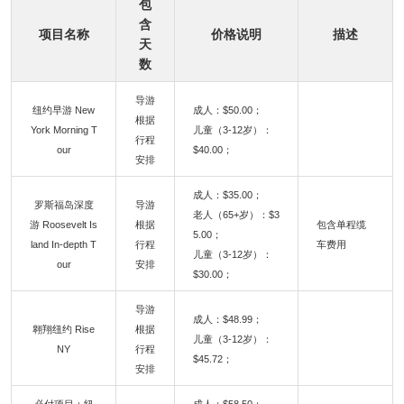
包
含
项目名称
价格说明
描述
天
数
导游
纽约早游 New
成人：$50.00；
根据
York Morning T
儿童（3-12岁）：
行程
our
$40.00；
安排
成人：$35.00；
罗斯福岛深度
导游
老人（65+岁）：$3
游 Roosevelt Is
根据
包含单程缆
5.00；
land In-depth T
行程
车费用
儿童（3-12岁）：
our
安排
$30.00；
导游
成人：$48.99；
翱翔纽约 Rise
根据
儿童（3-12岁）：
NY
行程
$45.72；
安排