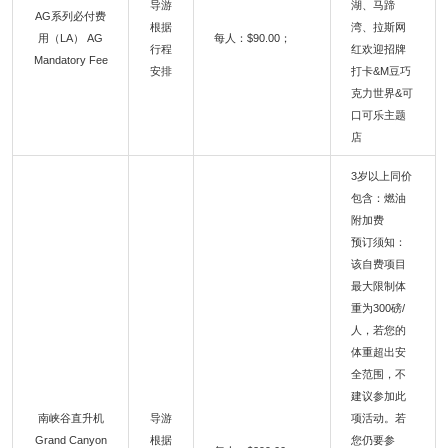
导游
湖、马蹄
AG系列必付费
根据
湾、拉斯网
用（LA） AG
每人：$90.00；
行程
红欢迎招牌
Mandatory Fee
安排
打卡&M豆巧
克力世界&可
口可乐主题
店
3岁以上同价
包含：燃油
附加费
预订须知：
该自费项目
最大限制体
重为300磅/
人，若您的
体重超出安
全范围，不
建议参加此
南峡谷直升机
导游
项活动。若
Grand Canyon
根据
您仍要参