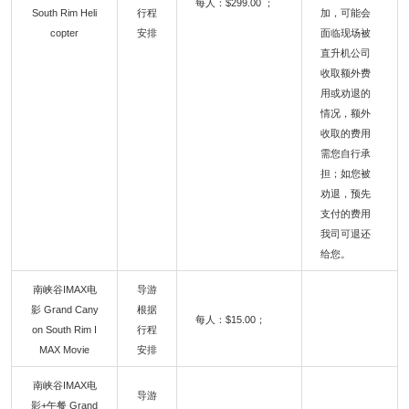
每人：$299.00 ；
South Rim Heli
行程
加，可能会
copter
安排
面临现场被
直升机公司
收取额外费
用或劝退的
情况，额外
收取的费用
需您自行承
担；如您被
劝退，预先
支付的费用
我司可退还
给您。
南峡谷IMAX电
导游
影 Grand Cany
根据
每人：$15.00；
on South Rim I
行程
MAX Movie
安排
南峡谷IMAX电
导游
影+午餐 Grand