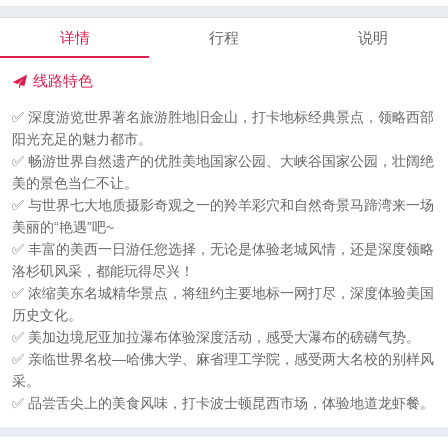
详情
行程
说明
线路特色
✅ 深度游览世界著名旅游胜地旧金山，打卡地标经典景点，领略西部
阳光充足的魅力都市。
✅ 畅游世界自然遗产的优胜美地国家公园、大峡谷国家公园，壮阔绝
美的景色当仁不让。
✅ 与世界七大地质摄影奇观之一的羚羊彩穴和自然奇景马蹄湾来一场
美丽的“艳遇”吧~
✅ 丰富的美西一日游任您选择，无论是体验老城风情，还是深度领略
洛杉矶风采，都能玩得尽兴！
✅ 浓缩美东名城精华景点，将纽约主要地标一网打尽，深度体验美国
历史文化。
✅ 美加边境尼亚加拉瀑布体验深度活动，感受大瀑布的磅礴气势。
✅ 亲临世界名校—哈佛大学、麻省理工学院，感受两大名校的别样风
采。
✅ 品尝舌尖上的美食风味，打卡波士顿昆西市场，体验地道龙虾餐。