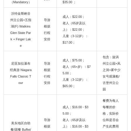
（Mandatory）
$35.00 ；
沃特金斯峡谷
成人：$22.00；
州立公园+五指
导游
老人（65岁及以
湖(F) Watkins
根据
上）：$22.00；
Glen State Par
行程
儿童（3-12岁）：
k + Finger Lak
安排
$17.00；
e
包含：旋涡
成人：$75.00；
尼亚加拉瀑布
导游
州立公园+风
老人（65+岁）：$7
经典游 Niagara
根据
之洞+雾中少
5.00；
Falls Classic T
行程
女号观瀑船/
儿童（3-12岁）：
our
安排
古堡州立公
$65.00；
园
餐费为每人
成人：$16.00 - $3
每餐的价
5.00；
格，实际价
导游
老人（65岁及以
位和是否会
美东地区自助
根据
上）：$16.00 - $3
产生此费用
餐/团餐 Buffet/