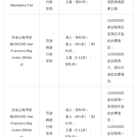
行程
儿童：$50.00；
优胜美地国
Mandatory Fee
安排
家公园
11/03/2025
前仅限周五
至周日可选
旧金山海湾游
成人：$48.00；
导游
此自费项
船(90分钟) San
老人（65+岁）：$4
根据
目；
Francisco Bay
8.00；
行程
11/03/2025
cruise (90min
儿童（5-11岁）：
安排
起仅限周
s)
$35.00；
六、周日可
选此自费项
目。
11/03/2025
前仅限周一
至周四可选
旧金山海湾游
成人：$39.00；
导游
此自费项
船(60分钟) San
老人（65+岁）：$3
根据
目；
Francisco Bay
9.00；
行程
11/03/2025
cruise (60min
儿童（5-11岁）：
安排
起仅限周一
s)
$28.00；