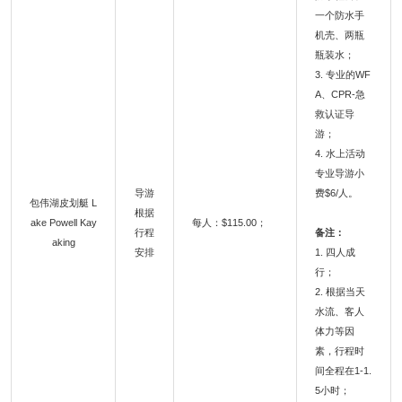
一个防水手
机壳、两瓶
瓶装水；
3. 专业的WF
A、CPR-急
救认证导
游；
4. 水上活动
专业导游小
导游
费$6/人。
包伟湖皮划艇 L
根据
ake Powell Kay
每人：$115.00；
行程
备注：
aking
安排
1. 四人成
行；
2. 根据当天
水流、客人
体力等因
素，行程时
间全程在1-1.
5小时；