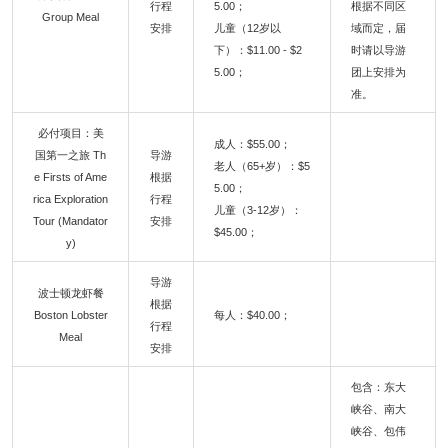
行程
5.00；
根据不同区
Group Meal
安排
儿童（12岁以
域而定，届
下）：$11.00 - $2
时请以导游
5.00；
团上安排为
准。
必付项目：美
成人：$55.00；
国第一之旅 Th
导游
老人（65+岁）：$5
e Firsts of Ame
根据
5.00；
rica Exploration
行程
儿童（3-12岁）：
Tour (Mandator
安排
$45.00；
y)
导游
波士顿龙虾餐
根据
Boston Lobster
每人：$40.00；
行程
Meal
安排
包含：东大
峡谷、南大
峡谷、包伟