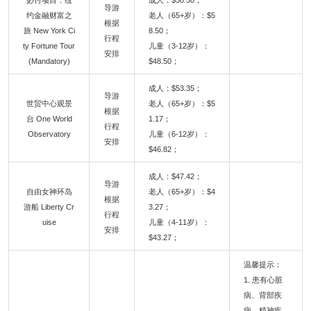
必付项目：纽
成人：$58.50；
导游
约金融财富之
老人（65+岁）：$5
根据
旅 New York Ci
8.50；
行程
ty Fortune Tour
儿童（3-12岁）：
安排
(Mandatory)
$48.50；
成人：$53.35；
导游
世贸中心观景
老人（65+岁）：$5
根据
台 One World
1.17；
行程
Observatory
儿童（6-12岁）：
安排
$46.82；
成人：$47.42；
导游
自由女神环岛
老人（65+岁）：$4
根据
游船 Liberty Cr
3.27；
行程
uise
儿童（4-11岁）：
安排
$43.27；
温馨提示：
1. 患有心脏
病、背部疾
病、精神疾