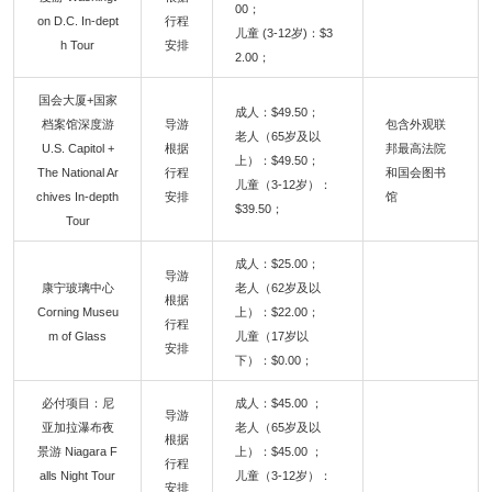
00；
on D.C. In-dept
行程
儿童 (3-12岁)：$3
h Tour
安排
2.00；
国会大厦+国家
成人：$49.50；
档案馆深度游
导游
包含外观联
老人（65岁及以
U.S. Capitol +
根据
邦最高法院
上）：$49.50；
The National Ar
行程
和国会图书
儿童（3-12岁）：
chives In-depth
安排
馆
$39.50；
Tour
成人：$25.00；
导游
康宁玻璃中心
老人（62岁及以
根据
Corning Museu
上）：$22.00；
行程
m of Glass
儿童（17岁以
安排
下）：$0.00；
必付项目：尼
成人：$45.00 ；
导游
亚加拉瀑布夜
老人（65岁及以
根据
景游 Niagara F
上）：$45.00 ；
行程
alls Night Tour
儿童（3-12岁）：
安排