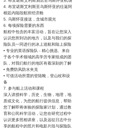
3. 布宜诺斯艾利斯酒店至乌斯怀亚机场
4. 布宜诺斯艾利斯至乌斯怀亚的往返阿
根廷内陆段航班经济舱
5. 乌斯怀亚接送，含城市观光
6. 每项探险需要的东西
航程中包含的丰富活动，旨在让您深入
认识您所到访的地方，以及与我们的探
险队员一同进行的冰上巡航和陆上探险
• 专业的英语探险队 - 精心挑选、来自
于各个学术领域的高学历专家组成的团
队，对我们航行的地区有着深刻的了解
• 免费防风防水夹克
• 可借活动所需的登陆靴，登山杖和设
备
7. 参与船上活动和课程
深入讲授科学，历史，生物，地理，地
质或文化，为您的航行提供信息，帮助
您了解即将体验的探险家计划，通过教
育和公民科学活动，让您在研究过程中
认识更多照相讲座，以及远征日志中分
享的航程中的照片和电影片段与探险队