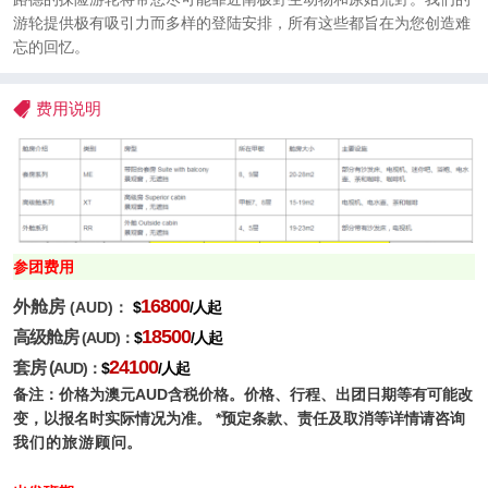
游轮提供极有吸引力而多样的登陆安排，所有这些都旨在为您创造难
忘的回忆。
费用说明
参团费用
16800
外
舱房
(AUD
)：
$
/
人起
18500
高级舱房
(AUD
)：
$
/
人起
24100
套房
(
AUD
)：
$
/
人起
备注：价格为澳元
AUD
含税价格。
价格
、行程、出团日期等有可能改
变，以报名时实际情况为准。
*
预定条款、责任及取消等详情请咨询
我
们的
旅
游顾
问。