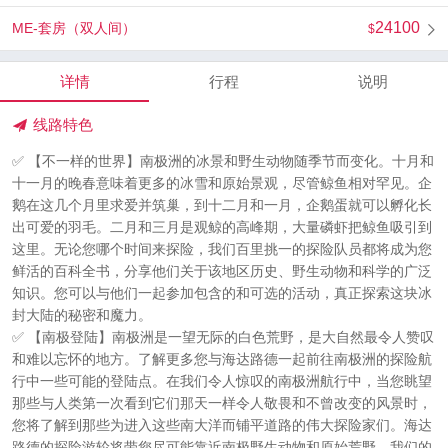
24100
ME-套房（双人间）
详情
行程
说明
线路特色
✅ 【不一样的世界】南极洲的冰景和野生动物随季节而变化。十月和
十一月的晚春意味着更多的冰雪和原始景观，尽管鲸鱼相对罕见。企
鹅在这几个月里求爱并筑巢，到十二月和一月，企鹅蛋就可以孵化长
出可爱的羽毛。二月和三月是观鲸的高峰期，大量磷虾把鲸鱼吸引到
这里。无论您哪个时间来探险，我们百里挑一的探险队员都将成为您
鲜活的百科全书，分享他们关于该地区历史、野生动物和科学的广泛
知识。您可以与他们一起参加包含的和可选的活动，真正探索这块冰
封大陆的秘密和魔力。
✅ 【南极登陆】南极洲是一望无际的白色荒野，是大自然最令人赞叹
和难以忘怀的地方。了解更多您与海达路德一起前往南极洲的探险航
行中一些可能的登陆点。在我们令人惊叹的南极洲航行中，当您眺望
那些与人类第一次看到它们那天一样令人敬畏和不曾改变的风景时，
您将了解到那些为进入这些南大洋而铺平道路的伟大探险家们。海达
路德的探险游轮将带您尽可能靠近南极野生动物和原始荒野。我们的