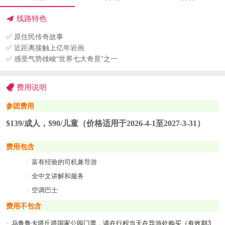
线路特色
✅ 原住民传奇故事
✅ 近距离接触上亿年岩画
✅ 感受气势雄峻“世界七大奇景”之一
费用说明
参团费用
$139/成人，$90/儿童（价格适用于2026
-4-1至2027-3-31）
费用包含
·
富有经验的司机兼导游
·
全中文讲解和服务
·
空调巴士
费用不包含
·
乌鲁鲁卡塔丘塔国家公园门票，请在行程当天在导游处购买（有效期
3