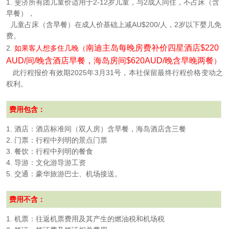
1. 斐济所有团儿童价适用于2-12岁儿童，与2成人同住，不占床（含
早餐），
儿童占床（含早餐）在成人价基础上减AU$200/人，2岁以下婴儿免
费。
南迪主岛
每晚房费补价
四星酒店
$220
2.
如果客人想多住几晚（
AUD/
间
/
晚含酒店早餐，
海岛房间
$620AUD/
晚含早晚两餐
）
此行程报价有效期2025年3月31号，本社保留最终行程价格变动之
权利。
费用包含：
1. 酒店：
酒店标准间
（双人房）含早餐，海岛酒店含三餐
2. 门票：行程中列明的景点门票
3. 餐饮：行程中列明的餐食
4. 导游：文化游导游工资
5. 交通：豪华旅游巴士、机场接送。
费用不含：
1. 机票：往返机票费用及其产生的燃油税和机场税