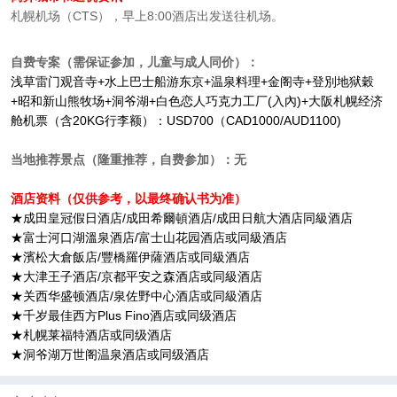
札幌机场（CTS），早上8:00酒店出发送往机场。
自费专案（需保证参加，儿童与成人同价）：
浅草雷门观音寺+水上巴士船游东京+温泉料理+金阁寺+登別地狱穀
+昭和新山熊牧场+洞爷湖+白色恋人巧克力工厂(入內)+大阪札幌经济
舱机票（含20KG行李额）：USD700（CAD1000/AUD1100)
当地推荐景点（隆重推荐，自费参加）：无
酒店资料（仅供参考，以最终确认书为准）
★成田皇冠假日酒店/成田希爾頓酒店/成田日航大酒店同級酒店
★富士河口湖溫泉酒店/富士山花园酒店或同級酒店
★濱松大倉飯店/豐橋羅伊薩酒店或同級酒店
★大津王子酒店/京都平安之森酒店或同級酒店
★关西华盛顿酒店/泉佐野中心酒店或同級酒店
★千岁最佳西方Plus Fino酒店或同级酒店
★札幌莱福特酒店或同级酒店
★洞爷湖万世阁温泉酒店或同级酒店