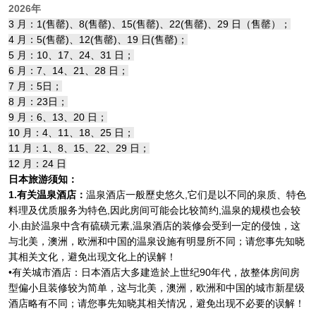
2026年
3 月：1(售罄)、8(售罄)、15(售罄)、22(售罄)、29 日（售罄）；
4 月：5(售罄)、12(售罄)、19 日(售罄)；
5 月：10、17、24、31 日；
6 月：7、14、21、28 日；
7 月：5日；
8 月：23日；
9 月：6、13、20 日；
10 月：4、11、18、25 日；
11 月：1、8、15、22、29 日；
12 月：24 日
日本旅游须知：
1.有关温泉酒店：
温泉酒店一般歷史悠久,它们是以不同的泉质、特色
料理及优质服务为特色,因此房间可能会比较简约,温泉的规模也会较
小.由於温泉中含有硫磺元素,温泉酒店的装修会受到一定的侵蚀，这
与北美，澳洲，欧洲和中国的温泉设施有明显所不同；请您事先知晓
其相关文化，避免出现文化上的误解！
•有关城市酒店：日本酒店大多建造於上世纪90年代，故整体房间房
型偏小且装修较为简单，这与北美，澳洲，欧洲和中国的城市新星级
酒店略有不同；请您事先知晓其相关情况，避免出现不必要的误解！