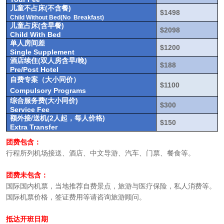
儿童不占床
(
不含餐
)
$1498
Child Without Bed(No Breakfast)
儿童占床
(
含早餐
)
$2098
Child With Bed
单人房间差
$1200
Single Supplement
酒店续住
(
双人房含早
/
晚
)
$188
Pre/Post Hotel
自费专案（大小同价）
$1100
Compulsory Programs
综合服务费
(
大小同价
)
$300
Service Fee
额外接
/
送机
(2
人起，每人价格
)
$150
Extra Transfer
团费包含：
行程所列机场接送、酒店、中文导游、汽车、门票、餐食等。
团费未包含：
国际国内机票，当地推荐自费景点，旅游与医疗保险，私人消费等。
国际机票价格，签证费用等请咨询旅游顾问。
抵达开班日期