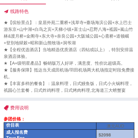
线路特色
★【缤纷景点】：皇居外苑二重桥+浅草寺+臺场海滨公园+水上巴士
游东京+山中湖+白鸟之宾+天梯小镇+富士山+忍野八海+祗园+嵐山竹
林&渡月桥+金阁寺+东大寺+奈良公园+大阪城公园+心斋桥+道顿崛
+登別地狱穀+昭和新山熊牧场+洞爷湖
★【全程优选酒店】当地精选优质酒店（四钻或以上），特別安排温
泉酒店体验。
★【A+级明星產品】畅销版万人好评，满意度、性价比超级高。
★【服务保障】抵达当天成田机场/羽田机场两大机场指定时段免费接
机。
★【丰富多样的餐食】：温泉料理，日式鰻鱼饭，日式小火锅料理，
祇园心兰套餐，日式炸鸡料理，日式烤肉料理,北海道三大螃蟹宴
费用说明
参团价格：
价目表
澳元AUD
成人报名费
$2098
Tour Fee