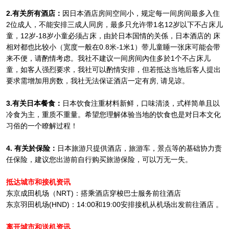
2.有关所有酒店：
因日本酒店房间空间小，规定每一间房间最多入住
2位成人，不能安排三成人同房，最多只允许带1名12岁以下不占床儿
童，12岁-18岁小童必须占床，由於日本国情的关係，日本酒店的 床
相对都也比较小（宽度一般在0.8米-1米1）带儿童睡一张床可能会带
来不便，请酌情考虑。我社不建议一间房间內住多於1个不占床儿
童，如客人强烈要求，我社可以酌情安排，但若抵达当地后客人提出
要求需增加用房数，我社无法保证酒店一定有房, 请见谅。
3.有关日本餐食：
日本饮食注重材料新鲜，口味清淡，式样简单且以
冷食为主，重质不重量。希望您理解体验当地的饮食也是对日本文化
习俗的一个瞭解过程！
4. 有关於保险：
日本旅游只提供酒店，旅游车，景点等的基础协力责
任保险，建议您出游前自行购买旅游保险，可以万无一失。
抵达城市和接机资讯
东京成田机场（NRT)：搭乘酒店穿梭巴士服务前往酒店
东京羽田机场(HND)：14:00和19:00安排接机从机场出发前往酒店
。
离开城市和送机资讯