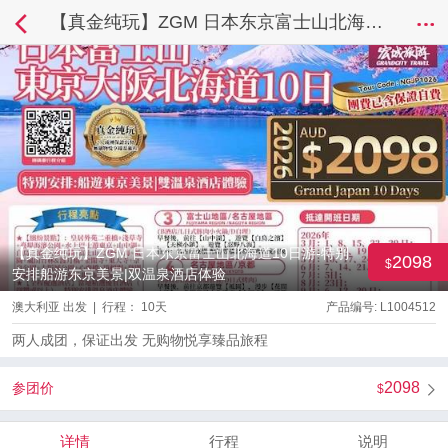
【真金纯玩】ZGM 日本东京富士山北海道10日游-特别安排船游东京美景|双温泉酒店体验
【真金纯玩】ZGM 日本东京富士山北海道10日游-特别
2098
安排船游东京美景|双温泉酒店体验
澳大利亚 出发 | 行程： 10天
产品编号: L1004512
两人成团，保证出发 无购物悦享臻品旅程
2098
参团价
详情
行程
说明