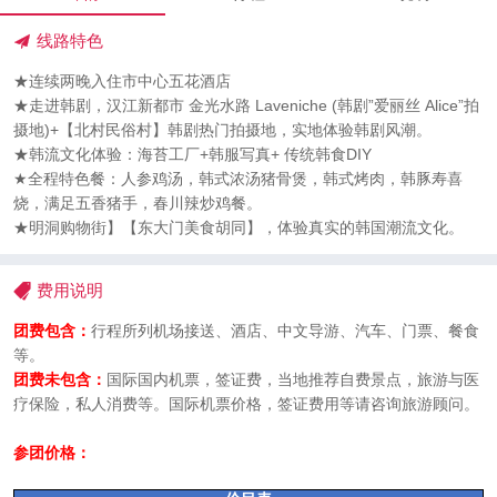
线路特色
★连续两晚入住市中心五花酒店
★走进韩剧，汉江新都市 金光水路 Laveniche (韩剧”爱丽丝 Alice”拍
摄地)+【北村民俗村】韩剧热门拍摄地，实地体验韩剧风潮。
★韩流文化体验：海苔工厂+韩服写真+ 传统韩食DIY
★全程特色餐：人参鸡汤，韩式浓汤猪骨煲，韩式烤肉，韩豚寿喜
烧，满足五香猪手，春川辣炒鸡餐。
★明洞购物街】【东大门美食胡同】，体验真实的韩国潮流文化。
费用说明
团费包含：
行程所列机场接送、酒店、中文导游、汽车、门票、餐食
等。
团费未包含：
国际国内机票，签证费，当地推荐自费景点，旅游与医
疗保险，私人消费等。国际机票价格，签证费用等请咨询旅游顾问。
参团价格：