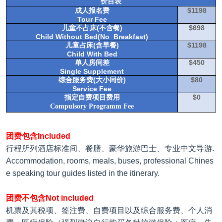
价目表
$1198
成人报名费
Tour Fee
(
)
$698
儿童不占床
不含餐
Child Without Bed(No Breakfast)
(
)
$1198
儿童占床
含早餐
Child With Bed
$450
单人房间差
Single Supplement
(
)
$80
综合服务费
大小同价
Service Fee
$0
指定自费项目费用
Compulsory Programm Fee
团费包含Included
行程所列酒店标准间、餐膳、豪华旅游巴士、专业中文导游.
Accommodation, rooms, meals, buses, professional Chines
e speaking tour guides listed in the itinerary.
团费不包含Not included
机票及其税项、签注费、自费项目以及综合服务费、个人消