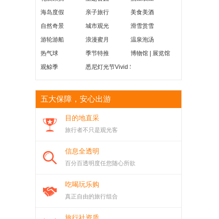
海岛度假
亲子旅行
美食美酒
自然奇景
城市观光
滑雪赏雪
游轮游船
浪漫蜜月
温泉泡汤
热气球
季节特推
博物馆 | 展览馆
观鲸季
悉尼灯光节Vivid Sydney
五大保障，安心出游
目的地直采
旅行者不只是观光客
信息全透明
百分百透明度任您随心所欲
吃喝玩乐购
真正自由的旅行组合
旅行社资质