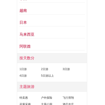
越南
日本
马来西亚
阿联酋
按天数分
1日游
2日游
3日游
4日游
5日游以上
主题旅游
特卖惠
户外探险
飞行滑翔
花展采摘
主题公园
酒庄农庄