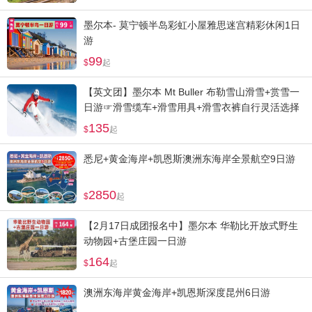
墨尔本- 莫宁顿半岛彩虹小屋雅思迷宫精彩休闲1日
游
99
起
【英文团】墨尔本 Mt Buller 布勒雪山滑雪+赏雪一
日游☞滑雪缆车+滑雪用具+滑雪衣裤自行灵活选择
135
起
悉尼+黄金海岸+凯恩斯澳洲东海岸全景航空9日游
2850
起
【2月17日成团报名中】墨尔本 华勒比开放式野生
动物园+古堡庄园一日游
164
起
澳洲东海岸黄金海岸+凯恩斯深度昆州6日游