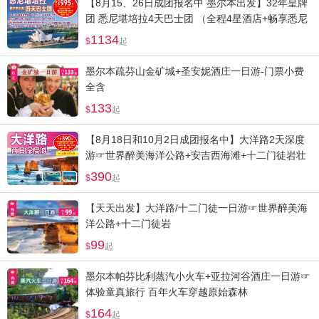
【8月15、26日成团报名中 墨尔本出发】32年皇牌
团 悉尼堪培拉4天巴士团 （全程4星酒店+畅享悉尼
歌剧院+情人港+邦迪海滩浪漫风情）
1134
起
墨尔本疏芬山金矿城+圣安妮酒庄一日游-门票小费
全含
133
起
【8月18日和10月2日成团报名中】大洋路2天深度
游☞世界醉美海洋公路+安吉西海滩+十二门徒岩壮
观日出+小红帽灯塔
390
起
【天天出发】大洋路/十二门徒一日游☞世界醉美海
洋公路+十二门徒岩
99
起
墨尔本帕芬比利蒸汽小火车+亚拉河谷酒庄一日游☞
体验童真旅行 百年火车穿越原始森林
164
起