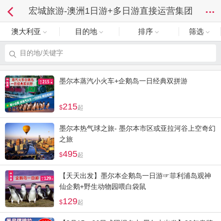
宏城旅游-澳洲1日游+多日游直接运营集团
澳大利亚
目的地
排序
筛选
目的地/关键字
墨尔本蒸汽小火车+企鹅岛一日经典双拼游
215
起
墨尔本热气球之旅- 墨尔本市区或亚拉河谷上空奇幻
之旅
495
起
【天天出发】墨尔本企鹅岛一日游☞菲利浦岛观神
仙企鹅+野生动物园喂白袋鼠
129
起