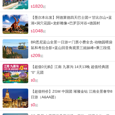
1820
起
【墨尔本出发】阿德莱德四天巴士团☞甘比尔山+蓝
湖+洞穴花园+龙虾雕像+巴罗莎河谷+德国村
1048
起
BR悉尼蓝山全景一日游☞门票小费全含-动物园喂袋
鼠和考拉合影+蓝山回音角观景三姐妹峰+乘三段缆
车畅游
209
起
【超值0元购】江南 九寨沟 14天13晚 超值经典团
“0” 元团
0
起
【超值特价】ZGM 中国团 璀璨金钻 江南全景奢华8
日游（A&AA团）
0
起