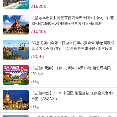
1820
起
【墨尔本出发】阿德莱德四天巴士团☞甘比尔山+蓝
湖+洞穴花园+龙虾雕像+巴罗莎河谷+德国村
1048
起
BR悉尼蓝山全景一日游☞门票小费全含-动物园喂袋
鼠和考拉合影+蓝山回音角观景三姐妹峰+乘三段缆
车畅游
209
起
【超值0元购】江南 九寨沟 14天13晚 超值经典团
“0” 元团
0
起
【超值特价】ZGM 中国团 璀璨金钻 江南全景奢华8
日游（A&AA团）
0
起