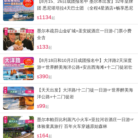
【8月15、26日成团报名中 墨尔本出发】32年皇牌
团 悉尼堪培拉4天巴士团 （全程4星酒店+畅享悉尼
歌剧院+情人港+邦迪海滩浪漫风情）
1134
起
墨尔本疏芬山金矿城+圣安妮酒庄一日游-门票小费
全含
133
起
【8月18日和10月2日成团报名中】大洋路2天深度
游☞世界醉美海洋公路+安吉西海滩+十二门徒岩壮
观日出+小红帽灯塔
390
起
【天天出发】大洋路/十二门徒一日游☞世界醉美海
洋公路+十二门徒岩
99
起
墨尔本帕芬比利蒸汽小火车+亚拉河谷酒庄一日游☞
体验童真旅行 百年火车穿越原始森林
164
起