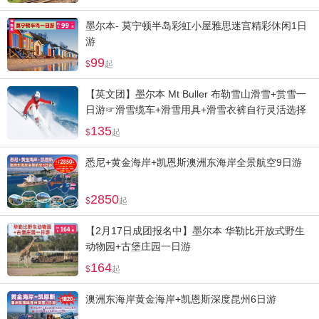
墨尔本- 莫宁顿半岛彩虹小屋雅思迷宫精彩休闲1日
游
99
起
【英文团】墨尔本 Mt Buller 布勒雪山滑雪+赏雪一
日游☞滑雪缆车+滑雪用具+滑雪衣裤自行灵活选择
135
起
悉尼+黄金海岸+凯恩斯澳洲东海岸全景航空9日游
2850
起
【2月17日成团报名中】墨尔本 华勒比开放式野生
动物园+古堡庄园一日游
164
起
澳洲东海岸黄金海岸+凯恩斯深度昆州6日游