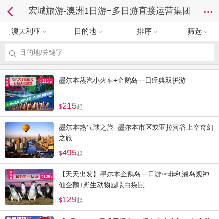
宏城旅游-澳洲1日游+多日游直接运营集团
澳大利亚
目的地
排序
筛选
目的地/关键字
墨尔本蒸汽小火车+企鹅岛一日经典双拼游
215
起
墨尔本热气球之旅- 墨尔本市区或亚拉河谷上空奇幻
之旅
495
起
【天天出发】墨尔本企鹅岛一日游☞菲利浦岛观神
仙企鹅+野生动物园喂白袋鼠
129
起