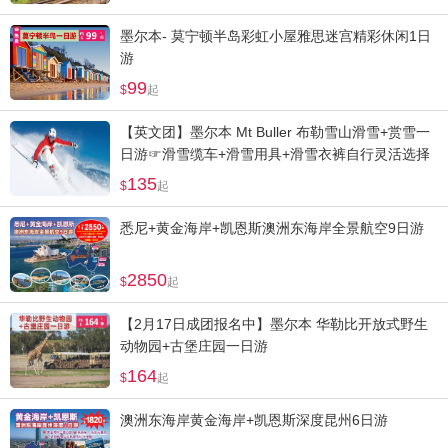
墨尔本- 莫宁顿半岛彩虹小屋雅思迷宫精彩休闲1日
游
99
起
【英文团】墨尔本 Mt Buller 布勒雪山滑雪+赏雪一
日游☞滑雪缆车+滑雪用具+滑雪衣裤自行灵活选择
135
起
悉尼+黄金海岸+凯恩斯澳洲东海岸全景航空9日游
2850
起
【2月17日成团报名中】墨尔本 华勒比开放式野生
动物园+古堡庄园一日游
164
起
澳洲东海岸黄金海岸+凯恩斯深度昆州6日游