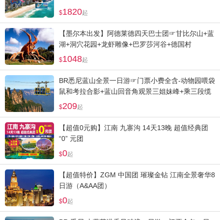
1820
起
【墨尔本出发】阿德莱德四天巴士团☞甘比尔山+蓝
湖+洞穴花园+龙虾雕像+巴罗莎河谷+德国村
1048
起
BR悉尼蓝山全景一日游☞门票小费全含-动物园喂袋
鼠和考拉合影+蓝山回音角观景三姐妹峰+乘三段缆
车畅游
209
起
【超值0元购】江南 九寨沟 14天13晚 超值经典团
“0” 元团
0
起
【超值特价】ZGM 中国团 璀璨金钻 江南全景奢华8
日游（A&AA团）
0
起