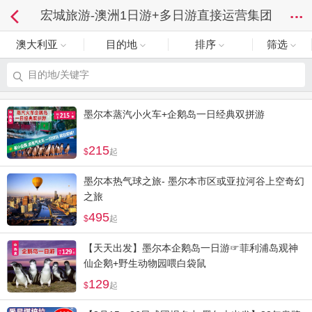
宏城旅游-澳洲1日游+多日游直接运营集团
澳大利亚
目的地
排序
筛选
目的地/关键字
墨尔本蒸汽小火车+企鹅岛一日经典双拼游
215
起
墨尔本热气球之旅- 墨尔本市区或亚拉河谷上空奇幻
之旅
495
起
【天天出发】墨尔本企鹅岛一日游☞菲利浦岛观神
仙企鹅+野生动物园喂白袋鼠
129
起