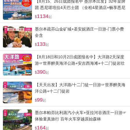
【8月15、26日成团报名中 墨尔本出发】32年皇牌
团 悉尼堪培拉4天巴士团 （全程4星酒店+畅享悉尼
歌剧院+情人港+邦迪海滩浪漫风情）
1134
起
墨尔本疏芬山金矿城+圣安妮酒庄一日游-门票小费
全含
133
起
【8月18日和10月2日成团报名中】大洋路2天深度
游☞世界醉美海洋公路+安吉西海滩+十二门徒岩壮
观日出+小红帽灯塔
390
起
【天天出发】大洋路/十二门徒一日游☞世界醉美海
洋公路+十二门徒岩
99
起
墨尔本帕芬比利蒸汽小火车+亚拉河谷酒庄一日游☞
体验童真旅行 百年火车穿越原始森林
164
起