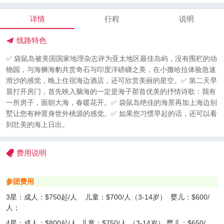
详情
行程
说明
线路特色
✅ 袋鼠岛被美国国家地理杂志评为亚太地区最佳岛屿，没有围栏的动
物园，与海狮海豹共赏奇石与印度洋磅礴之美，在小撒哈拉体验急速
滑沙的感觉，晚上住宿海边酒店，还可欣赏美丽的星空。✅ 第二天早
晨打开房门，首先映入脑海的一定是海子那首优美的抒情诗歌：我有
一所房子，面朝大海，春暖花开。✅ 袋鼠岛绝佳的海景再加上海边别
墅让您有种置身世外桃源的感觉。✅ 如果您习惯早起的话，还可以看
到壮美的海上日出。
费用说明
参团费用
3星：成人：$750起/人 儿童：$700/人（3-14岁） 婴儿：
$600/
人
；
4星：成人：$800起/人 儿童：$750/人
（3-14岁）
婴儿：
$650/