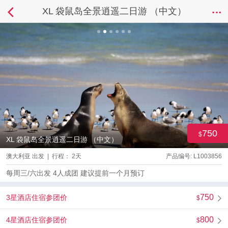
XL 袋鼠岛全景逍遥二日游 （中文）
750
XL 袋鼠岛全景逍遥二日游 （中文）
澳大利亚 出发 | 行程： 2天
产品编号: L1003856
每周三/六出发 4人成团 建议提前一个月预订
750
3星酒店住宿参团价
800
4星酒店住宿参团价