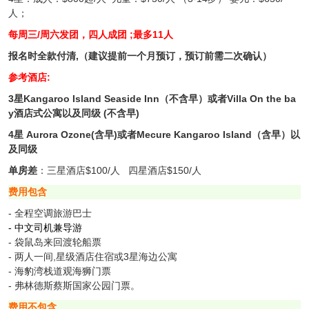
人
；
每周三/周六发团，四人成团 ;最多11人
报名时全款付清,
（建议提前一个月预订，预订前需二次确认）
参考酒店:
3星
Kangaroo Island Seaside Inn（不含早）或者Villa On the ba
y酒店式公寓以及同级 (不含早)
4星 Aurora Ozone(含早)或者Mecure Kangaroo Island（含早）以
及同级
单房差
：
三星酒店$100/人 四星酒店$150/人
费用包含
- 全程空调旅游巴士
-
中文司机兼导游
- 袋鼠岛来回渡轮船票
- 两人一间,星级酒店住宿或3星海边公寓
- 海豹湾栈道观海狮门票
- 弗林德斯蔡斯国家公园门票。
费用不包含